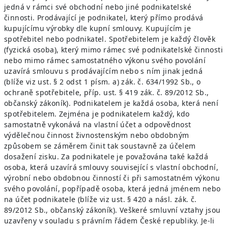
jedná v rámci své obchodní nebo jiné podnikatelské
činnosti. Prodávající je podnikatel, který přímo prodává
kupujícímu výrobky dle kupní smlouvy. Kupujícím je
spotřebitel nebo podnikatel. Spotřebitelem je každý člověk
(fyzická osoba), který mimo rámec své podnikatelské činnosti
nebo mimo rámec samostatného výkonu svého povolání
uzavírá smlouvu s prodávajícím nebo s ním jinak jedná
(blíže viz ust. § 2 odst 1 písm. a) zák. č. 634/1992 Sb., o
ochraně spotřebitele, příp. ust. § 419 zák. č. 89/2012 Sb.,
občanský zákoník). Podnikatelem je každá osoba, která není
spotřebitelem. Zejména je podnikatelem každý, kdo
samostatně vykonává na vlastní účet a odpovědnost
výdělečnou činnost živnostenským nebo obdobným
způsobem se záměrem činit tak soustavně za účelem
dosažení zisku. Za podnikatele je považována také každá
osoba, která uzavírá smlouvy související s vlastní obchodní,
výrobní nebo obdobnou činností či při samostatném výkonu
svého povolání, popřípadě osoba, která jedná jménem nebo
na účet podnikatele (blíže viz ust. § 420 a násl. zák. č.
89/2012 Sb., občanský zákoník). Veškeré smluvní vztahy jsou
uzavřeny v souladu s právním řádem České republiky. Je-li