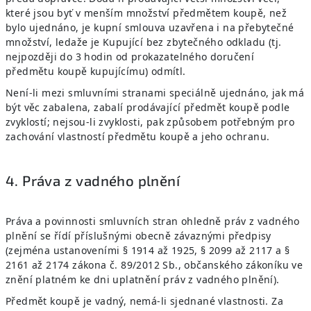
které jsou byť v menším množství předmětem koupě, než
bylo ujednáno, je kupní smlouva uzavřena i na přebytečné
množství, ledaže je Kupující bez zbytečného odkladu (tj.
nejpozději do 3 hodin od prokazatelného doručení
předmětu koupě kupujícímu) odmítl.
Není-li mezi smluvními stranami speciálně ujednáno, jak má
být věc zabalena, zabalí prodávající předmět koupě podle
zvyklostí; nejsou-li zvyklosti, pak způsobem potřebným pro
zachování vlastností předmětu koupě a jeho ochranu.
4. Práva z vadného plnění
Práva a povinnosti smluvních stran ohledně práv z vadného
plnění se řídí příslušnými obecně závaznými předpisy
(zejména ustanoveními § 1914 až 1925, § 2099 až 2117 a §
2161 až 2174 zákona č. 89/2012 Sb., občanského zákoníku ve
znění platném ke dni uplatnění práv z vadného plnění).
Předmět koupě je vadný, nemá-li sjednané vlastnosti. Za