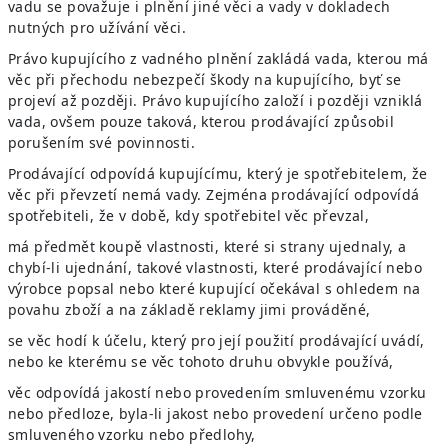
vadu se považuje i plnění jiné věci a vady v dokladech
nutných pro užívání věci.
Právo kupujícího z vadného plnění zakládá vada, kterou má
věc při přechodu nebezpečí škody na kupujícího, byť se
projeví až později. Právo kupujícího založí i později vzniklá
vada, ovšem pouze taková, kterou prodávající způsobil
porušením své povinnosti.
Prodávající odpovídá kupujícímu, který je spotřebitelem, že
věc při převzetí nemá vady. Zejména prodávající odpovídá
spotřebiteli, že v době, kdy spotřebitel věc převzal,
má předmět koupě vlastnosti, které si strany ujednaly, a
chybí-li ujednání, takové vlastnosti, které prodávající nebo
výrobce popsal nebo které kupující očekával s ohledem na
povahu zboží a na základě reklamy jimi prováděné,
se věc hodí k účelu, který pro její použití prodávající uvádí,
nebo ke kterému se věc tohoto druhu obvykle používá,
věc odpovídá jakostí nebo provedením smluvenému vzorku
nebo předloze, byla-li jakost nebo provedení určeno podle
smluveného vzorku nebo předlohy,