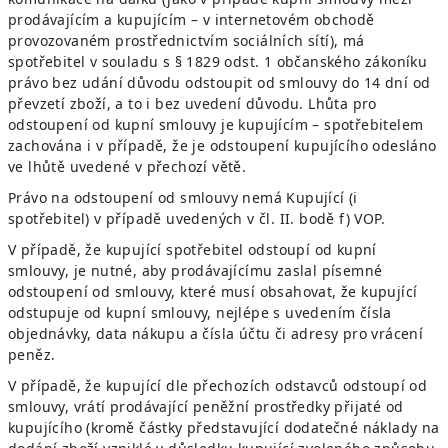
prodávajícím a kupujícím – v internetovém obchodě
provozovaném prostřednictvím sociálních sítí), má
spotřebitel v souladu s § 1829 odst. 1 občanského zákoníku
právo bez udání důvodu odstoupit od smlouvy do 14 dní od
převzetí zboží, a to i bez uvedení důvodu. Lhůta pro
odstoupení od kupní smlouvy je kupujícím – spotřebitelem
zachována i v případě, že je odstoupení kupujícího odesláno
ve lhůtě uvedené v přechozí větě.
Právo na odstoupení od smlouvy nemá Kupující (i
spotřebitel) v případě uvedených v čl. II. bodě f) VOP.
V případě, že kupující spotřebitel odstoupí od kupní
smlouvy, je nutné, aby prodávajícímu zaslal písemné
odstoupení od smlouvy, které musí obsahovat, že kupující
odstupuje od kupní smlouvy, nejlépe s uvedením čísla
objednávky, data nákupu a čísla účtu či adresy pro vrácení
peněz.
V případě, že kupující dle přechozích odstavců odstoupí od
smlouvy, vrátí prodávající peněžní prostředky přijaté od
kupujícího (kromě částky představující dodatečné náklady na