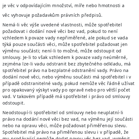
je věc v odpovídajícím množství, míře nebo hmotnosti a
věc vyhovuje požadavkům právních předpisů.
Nemá-li věc výše uvedené vlastnosti, může spotřebitel
požadovat i dodání nové věci bez vad, pokud to není
vzhledem k povaze vady nepřiměřené, ale pokud se vada
týká pouze součásti věci, může spotřebitel požadovat jen
výměnu součásti; není-li to možné, může odstoupit od
smlouvy. Je-li to však vzhledem k povaze vady neúměrné,
zejména lze-li vadu odstranit bez zbytečného odkladu, má
spotřebitel právo na bezplatné odstranění vady. Právo na
dodání nové věci, nebo výměnu součásti má spotřebitel i v
případě odstranitelné vady, pokud nemůže věc řádně užívat
pro opakovaný výskyt vady po opravě nebo pro větší počet
vad. V takovém případě má spotřebitel i právo od smlouvy
odstoupit.
Neodstoupí-li spotřebitel od smlouvy nebo neuplatní-li
právo na dodání nové věci bez vad, na výměnu její součásti
nebo na opravu věci, může požadovat přiměřenou slevu.
Spotřebitel má právo na přiměřenou slevu i v případě, že
mu prodávající nemůže dodat novou věc bez vad, vyměnit