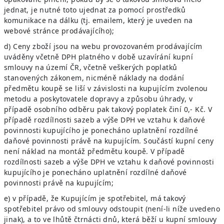
jednat, je nutné toto ujednat za pomocí prostředků
komunikace na dálku (tj. emailem, který je uveden na
webové stránce prodávajícího);
d) Ceny zboží jsou na webu provozovaném prodávajícím
uváděny včetně DPH platného v době uzavírání kupní
smlouvy na území ČR, včetně veškerých poplatků
stanovených zákonem, nicméně náklady na dodání
předmětu koupě se liší v závislosti na kupujícím zvolenou
metodu a poskytovatele dopravy a způsobu úhrady, v
případě osobního odběru pak takový poplatek činí 0,- Kč. V
případě rozdílnosti sazeb a výše DPH ve vztahu k daňové
povinnosti kupujícího je ponecháno uplatnění rozdílné
daňové povinnosti právě na kupujícím. Součástí kupní ceny
není náklad na montáž předmětu koupě. V případě
rozdílnosti sazeb a výše DPH ve vztahu k daňové povinnosti
kupujícího je ponecháno uplatnění rozdílné daňové
povinnosti právě na kupujícím;
e) v případě, že Kupujícím je spotřebitel, má takový
spotřebitel právo od smlouvy odstoupit (není-li níže uvedeno
jinak), a to ve lhůtě čtrnácti dnů, která běží u kupní smlouvy