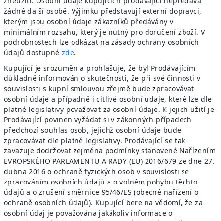
zneužití. Osobní údaje kupujících prodávající nepředává
žádné další osobě. Výjimku představují externí dopravci,
kterým jsou osobní údaje zákazníků předávány v
minimálním rozsahu, který je nutný pro doručení zboží. V
podrobnostech lze odkázat na zásady ochrany osobních
údajů dostupné
zde
.
Kupující je srozuměn a prohlašuje, že byl Prodávajícím
důkladně informován o skutečnosti, že při své činnosti v
souvislosti s kupní smlouvou zřejmě bude zpracovávat
osobní údaje a případně i citlivé osobní údaje, které lze dle
platné legislativy považovat za osobní údaje. K jejich užití je
Prodávající povinen vyžádat si v zákonných případech
předchozí souhlas osob, jejichž osobní údaje bude
zpracovávat dle platné legislativy. Prodávající se tak
zavazuje dodržovat zejména podmínky stanovené Nařízením
EVROPSKÉHO PARLAMENTU A RADY (EU) 2016/679 ze dne 27.
dubna 2016 o ochraně fyzických osob v souvislosti se
zpracováním osobních údajů a o volném pohybu těchto
údajů a o zrušení směrnice 95/46/ES (obecné nařízení o
ochraně osobních údajů). Kupující bere na vědomí, že za
osobní údaj je považována jakákoliv informace o