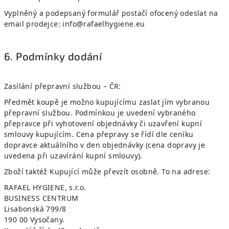
Vyplněný a podepsaný formulář postačí ofocený odeslat na
email prodejce:
info@rafaelhygiene.eu
6. Podmínky dodání
Zasílání přepravní službou – ČR:
Předmět koupě je možno kupujícímu zaslat jím vybranou
přepravní službou. Podmínkou je uvedení vybraného
přepravce při vyhotovení objednávky či uzavření kupní
smlouvy kupujícím. Cena přepravy se řídí dle ceníku
dopravce aktuálního v den objednávky (cena dopravy je
uvedena při uzavírání kupní smlouvy).
Zboží taktéž Kupující může převzít osobně. To na adrese:
RAFAEL HYGIENE, s.r.o.
BUSINESS CENTRUM
Lisabonská 799/8
190 00 Vysočany.