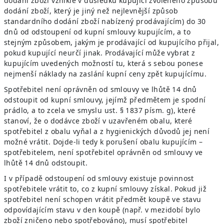
dodání zboží vzniklé v důsledku kupující zvoleného způsobu
dodání zboží, který je jiný než nejlevnější způsob
standardního dodání zboží nabízený prodávajícím) do 30
dnů od odstoupení od kupní smlouvy kupujícím, a to
stejným způsobem, jakým je prodávající od kupujícího přijal,
pokud kupující neurčí jinak. Prodávající může vybrat z
kupujícím uvedených možností tu, která s sebou ponese
nejmenší náklady na zaslání kupní ceny zpět kupujícímu.
Spotřebitel není oprávněn od smlouvy ve lhůtě 14 dnů
odstoupit od kupní smlouvy, jejímž předmětem je spodní
prádlo, a to zcela ve smyslu ust. § 1837 písm. g), které
stanoví, že o dodávce zboží v uzavřeném obalu, které
spotřebitel z obalu vyňal a z hygienických důvodů jej není
možné vrátit. Dojde-li tedy k porušení obalu kupujícím –
spotřebitelem, není spotřebitel oprávněn od smlouvy ve
lhůtě 14 dnů odstoupit.
I v případě odstoupení od smlouvy existuje povinnost
spotřebitele vrátit to, co z kupní smlouvy získal. Pokud již
spotřebitel není schopen vrátit předmět koupě ve stavu
odpovídajícím stavu v den koupě (např. v mezidobí bylo
zboží zničeno nebo spotřebováno), musí spotřebitel