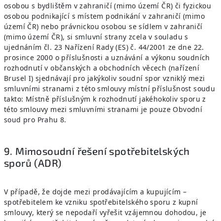
osobou s bydlištěm v zahraničí (mimo území ČR) či fyzickou
osobou podnikající s místem podnikání v zahraničí (mimo
území ČR) nebo právnickou osobou se sídlem v zahraničí
(mimo území ČR), si smluvní strany zcela v souladu s
ujednáním čl. 23 Nařízení Rady (ES) č. 44/2001 ze dne 22.
prosince 2000 o příslušnosti a uznávání a výkonu soudních
rozhodnutí v občanských a obchodních věcech (nařízení
Brusel I) sjednávají pro jakýkoliv soudní spor vzniklý mezi
smluvními stranami z této smlouvy místní příslušnost soudu
takto: Místně příslušným k rozhodnutí jakéhokoliv sporu z
této smlouvy mezi smluvními stranami je pouze Obvodní
soud pro Prahu 8.
9. Mimosoudní řešení spotřebitelských
sporů (ADR)
V případě, že dojde mezi prodávajícím a kupujícím –
spotřebitelem ke vzniku spotřebitelského sporu z kupní
smlouvy, který se nepodaří vyřešit vzájemnou dohodou, je