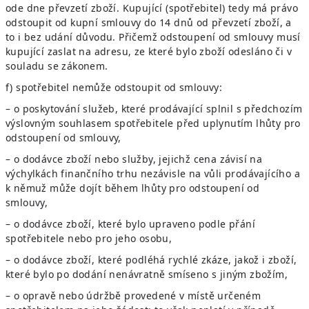
ode dne převzetí zboží. Kupující (spotřebitel) tedy má právo
odstoupit od kupní smlouvy do 14 dnů od převzetí zboží, a
to i bez udání důvodu. Přičemž odstoupení od smlouvy musí
kupující zaslat na adresu, ze které bylo zboží odesláno či v
souladu se zákonem.
f) spotřebitel nemůže odstoupit od smlouvy:
– o poskytování služeb, které prodávající splnil s předchozím
výslovným souhlasem spotřebitele před uplynutím lhůty pro
odstoupení od smlouvy,
– o dodávce zboží nebo služby, jejichž cena závisí na
výchylkách finančního trhu nezávisle na vůli prodávajícího a
k němuž může dojít během lhůty pro odstoupení od
smlouvy,
– o dodávce zboží, které bylo upraveno podle přání
spotřebitele nebo pro jeho osobu,
– o dodávce zboží, které podléhá rychlé zkáze, jakož i zboží,
které bylo po dodání nenávratně smíseno s jiným zbožím,
– o opravě nebo údržbě provedené v místě určeném