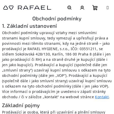
Přejít na obsah
Nákupní
Hledat
Přihlášení
Obchodní podmínky
1. Základní ustanovení
Obchodní podmínky upravují vztahy mezi smluvními
stranami kupní smlouvy, tedy vymezují a upřesňují práva a
povinnosti mezi těmito stranami, kdy na jedné straně – jako
prodávající je RAFAEL HYGIENE, s.r.o., IČO: 03551211, se
sídlem Sokolovská 428/130, Karlín, 186 00 Praha 8 (dále i jen
jako prodávající či RH) a na straně druhé je kupující (dále i
jen jako kupující). Prodávající a kupující (společně dále jen
„smluvní strany“) uzavírají kupní smlouvu s odkazem na tyto
obchodní podmínky (dále jen „VOP“). Prodávající a kupující
(společně dále i jako smluvní strany) uzavírají kupní smlouvu
s odkazem na tyto obchodní podmínky (dále i jen jako VOP).
Více informací o prodávajícím je uvedeno v zápatí stránky
obchodu / či v záložce „kontakt“ na webové stránce
Kontakt
.
Základní pojmy
Prodávající je osoba, která při uzavírání a plnění smlouvy