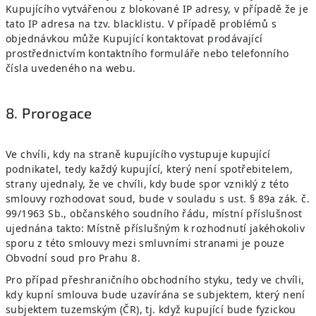
Kupujícího vytvářenou z blokované IP adresy, v případě že je
tato IP adresa na tzv. blacklistu. V případě problémů s
objednávkou může Kupující kontaktovat prodávající
prostřednictvím kontaktního formuláře nebo telefonního
čísla uvedeného na webu.
8. Prorogace
Ve chvíli, kdy na straně kupujícího vystupuje kupující
podnikatel, tedy každý kupující, který není spotřebitelem,
strany ujednaly, že ve chvíli, kdy bude spor vzniklý z této
smlouvy rozhodovat soud, bude v souladu s ust. § 89a zák. č.
99/1963 Sb., občanského soudního řádu, místní příslušnost
ujednána takto: Místně příslušným k rozhodnutí jakéhokoliv
sporu z této smlouvy mezi smluvními stranami je pouze
Obvodní soud pro Prahu 8.
Pro případ přeshraničního obchodního styku, tedy ve chvíli,
kdy kupní smlouva bude uzavírána se subjektem, který není
subjektem tuzemským (ČR), tj. když kupující bude fyzickou