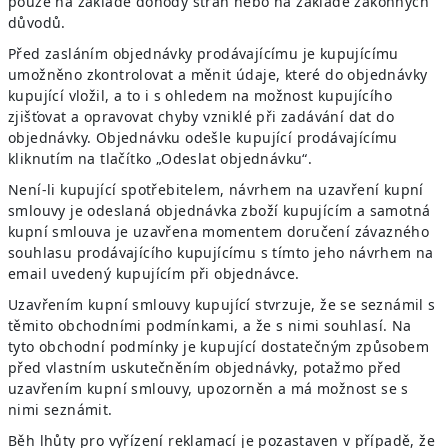
pouze na základě dohody stran nebo na základě zákonných
důvodů.
Před zasláním objednávky prodávajícímu je kupujícímu
umožněno zkontrolovat a měnit údaje, které do objednávky
kupující vložil, a to i s ohledem na možnost kupujícího
zjišťovat a opravovat chyby vzniklé při zadávání dat do
objednávky. Objednávku odešle kupující prodávajícímu
kliknutím na tlačítko „Odeslat objednávku“.
Není-li kupující spotřebitelem, návrhem na uzavření kupní
smlouvy je odeslaná objednávka zboží kupujícím a samotná
kupní smlouva je uzavřena momentem doručení závazného
souhlasu prodávajícího kupujícímu s tímto jeho návrhem na
email uvedený kupujícím při objednávce.
Uzavřením kupní smlouvy kupující stvrzuje, že se seznámil s
těmito obchodními podmínkami, a že s nimi souhlasí. Na
tyto obchodní podmínky je kupující dostatečným způsobem
před vlastním uskutečněním objednávky, potažmo před
uzavřením kupní smlouvy, upozorněn a má možnost se s
nimi seznámit.
Běh lhůty pro vyřízení reklamací je pozastaven v případě, že