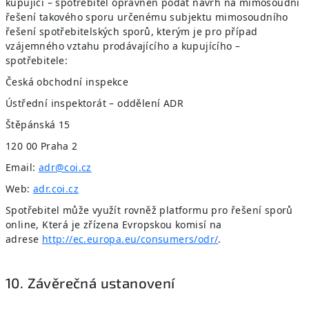
kupující – spotřebitel oprávněn podat návrh na mimosoudní
řešení takového sporu určenému subjektu mimosoudního
řešení spotřebitelských sporů, kterým je pro případ
vzájemného vztahu prodávajícího a kupujícího –
spotřebitele:
Česká obchodní inspekce
Ústřední inspektorát – oddělení ADR
Štěpánská 15
120 00 Praha 2
Email:
adr@coi.cz
Web:
adr.coi.cz
Spotřebitel může využít rovněž platformu pro řešení sporů
online, Která je zřízena Evropskou komisí na
adrese
http://ec.europa.eu/consumers/odr/
.
10. Závěrečná ustanovení