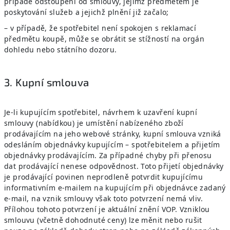
případě odstoupení od smlouvy, jejímž předmětem je
poskytování služeb a jejichž plnění již začalo;
– v případě, že spotřebitel není spokojen s reklamací
předmětu koupě, může se obrátit se stížností na orgán
dohledu nebo státního dozoru.
3. Kupní smlouva
Je-li kupujícím spotřebitel, návrhem k uzavření kupní
smlouvy (nabídkou) je umístění nabízeného zboží
prodávajícím na jeho webové stránky, kupní smlouva vzniká
odesláním objednávky kupujícím – spotřebitelem a přijetím
objednávky prodávajícím. Za případné chyby při přenosu
dat prodávající nenese odpovědnost. Toto přijetí objednávky
je prodávající povinen neprodleně potvrdit kupujícímu
informativním e-mailem na kupujícím při objednávce zadaný
e-mail, na vznik smlouvy však toto potvrzení nemá vliv.
Přílohou tohoto potvrzení je aktuální znění VOP. Vzniklou
smlouvu (včetně dohodnuté ceny) lze měnit nebo rušit