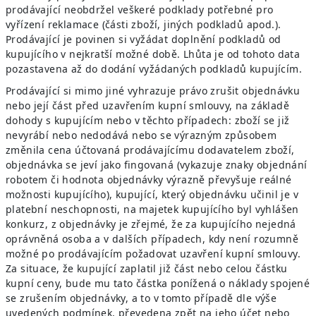
prodávající neobdržel veškeré podklady potřebné pro
vyřízení reklamace (části zboží, jiných podkladů apod.).
Prodávající je povinen si vyžádat doplnění podkladů od
kupujícího v nejkratší možné době. Lhůta je od tohoto data
pozastavena až do dodání vyžádaných podkladů kupujícím.
Prodávající si mimo jiné vyhrazuje právo zrušit objednávku
nebo její část před uzavřením kupní smlouvy, na základě
dohody s kupujícím nebo v těchto případech: zboží se již
nevyrábí nebo nedodává nebo se výrazným způsobem
změnila cena účtovaná prodávajícímu dodavatelem zboží,
objednávka se jeví jako fingovaná (vykazuje znaky objednání
robotem či hodnota objednávky výrazně převyšuje reálné
možnosti kupujícího), kupující, který objednávku učinil je v
platební neschopnosti, na majetek kupujícího byl vyhlášen
konkurz, z objednávky je zřejmé, že za kupujícího nejedná
oprávněná osoba a v dalších případech, kdy není rozumně
možné po prodávajícím požadovat uzavření kupní smlouvy.
Za situace, že kupující zaplatil již část nebo celou částku
kupní ceny, bude mu tato částka ponížená o náklady spojené
se zrušením objednávky, a to v tomto případě dle výše
uvedených podmínek, převedena zpět na jeho účet nebo