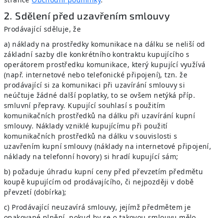
2. Sdělení před uzavřením smlouvy
Prodávající sděluje, že
a) náklady na prostředky komunikace na dálku se neliší od
základní sazby dle konkrétního kontraktu kupujícího s
operátorem prostředku komunikace, který kupující využívá
(např. internetové nebo telefonické připojení), tzn. že
prodávající si za komunikaci při uzavírání smlouvy si
neúčtuje žádné další poplatky, to se ovšem netýká příp.
smluvní přepravy. Kupující souhlasí s použitím
komunikačních prostředků na dálku při uzavírání kupní
smlouvy. Náklady vzniklé kupujícímu při použití
komunikačních prostředků na dálku v souvislosti s
uzavřením kupní smlouvy (náklady na internetové připojení,
náklady na telefonní hovory) si hradí kupující sám;
b) požaduje úhradu kupní ceny před převzetím předmětu
koupě kupujícím od prodávajícího, či nejpozději v době
převzetí (dobírka);
c) Prodávající neuzavírá smlouvy, jejímž předmětem je
opakované plnění, pokud by se o takovou smlouvu mělo