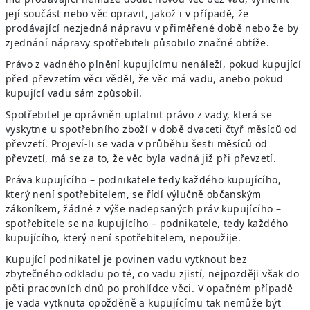
její součást nebo věc opravit, jakož i v případě, že
prodávající nezjedná nápravu v přiměřené době nebo že by
zjednání nápravy spotřebiteli působilo značné obtíže.
Právo z vadného plnění kupujícímu nenáleží, pokud kupující
před převzetím věci věděl, že věc má vadu, anebo pokud
kupující vadu sám způsobil.
Spotřebitel je oprávněn uplatnit právo z vady, která se
vyskytne u spotřebního zboží v době dvaceti čtyř měsíců od
převzetí. Projeví-li se vada v průběhu šesti měsíců od
převzetí, má se za to, že věc byla vadná již při převzetí.
Práva kupujícího – podnikatele tedy každého kupujícího,
který není spotřebitelem, se řídí výlučně občanským
zákoníkem, žádné z výše nadepsaných práv kupujícího –
spotřebitele se na kupujícího – podnikatele, tedy každého
kupujícího, který není spotřebitelem, nepoužije.
Kupující podnikatel je povinen vadu vytknout bez
zbytečného odkladu po té, co vadu zjistí, nejpozději však do
pěti pracovních dnů po prohlídce věci. V opačném případě
je vada vytknuta opožděně a kupujícímu tak nemůže být