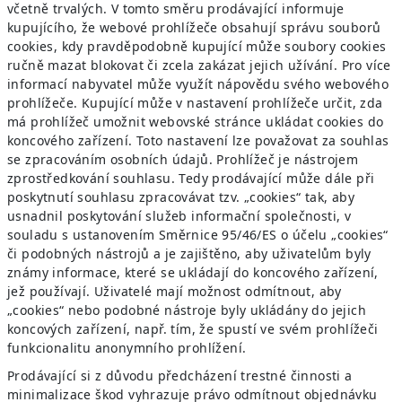
včetně trvalých. V tomto směru prodávající informuje
kupujícího, že webové prohlížeče obsahují správu souborů
cookies, kdy pravděpodobně kupující může soubory cookies
ručně mazat blokovat či zcela zakázat jejich užívání. Pro více
informací nabyvatel může využít nápovědu svého webového
prohlížeče. Kupující může v nastavení prohlížeče určit, zda
má prohlížeč umožnit webovské stránce ukládat cookies do
koncového zařízení. Toto nastavení lze považovat za souhlas
se zpracováním osobních údajů. Prohlížeč je nástrojem
zprostředkování souhlasu. Tedy prodávající může dále při
poskytnutí souhlasu zpracovávat tzv. „cookies“ tak, aby
usnadnil poskytování služeb informační společnosti, v
souladu s ustanovením Směrnice 95/46/ES o účelu „cookies“
či podobných nástrojů a je zajištěno, aby uživatelům byly
známy informace, které se ukládají do koncového zařízení,
jež používají. Uživatelé mají možnost odmítnout, aby
„cookies“ nebo podobné nástroje byly ukládány do jejich
koncových zařízení, např. tím, že spustí ve svém prohlížeči
funkcionalitu anonymního prohlížení.
Prodávající si z důvodu předcházení trestné činnosti a
minimalizace škod vyhrazuje právo odmítnout objednávku