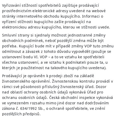
Vyřizování stížností spotřebitelů zajišťuje prodávající
prostřednictvím elektronické adresy uvedené na webové
stránky internetového obchodu kupujícího. Informaci o
vyřízení stížnosti kupujícího zašle prodávající na
elektronickou adresu kupujícího, kterou ve stížnosti uvede.
Smluvní strany si sjednaly možnost jednostranné změny
obchodních podmínek, neboť pozdější změna může být
potřeba. Kupující bude mít v případě změny VOP tuto změnu
odmítnout a závazek z tohoto důvodu vypovědět (použije se
ustanovení bodu VI. VOP – a to ve vztahu ke spotřebiteli
všechna ustanovení, a ve vztahu k podnikateli pouze ta, u
kterých je použitelnost na takového kupujícího uvedena).
Prodávající je oprávněn k prodeji zboží na základě
živnostenského oprávnění. Živnostenskou kontrolu provádí v
rámci své působnosti příslušný živnostenský úřad. Dozor
nad oblastí ochrany osobních údajů vykonává Úřad pro
ochranu osobních údajů. Česká obchodní inspekce vykonává
ve vymezeném rozsahu mimo jiné dozor nad dodržováním
zákona č. 634/1992 Sb., o ochraně spotřebitele, ve znění
pozdějších předpisů.