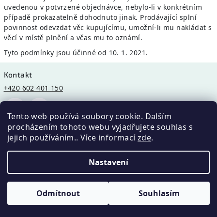
uvedenou v potvrzené objednávce, nebylo-li v konkrétním
případě prokazatelně dohodnuto jinak. Prodávající splní
povinnost odevzdat věc kupujícímu, umožní-li mu nakládat s
věcí v místě plnění a včas mu to oznámí.
Tyto podmínky jsou účinné od 10. 1. 2021.
Zápatí
Kontakt
+420 602 401 150
Tento web používá soubory cookie. Dalším
RAFAEL HYGIENE, s. r. o.
procházením tohoto webu vyjadřujete souhlas s
Sokolovská 428/130, 186 00 Praha 8
jejich používáním.. Více informací
zde
.
IČO 03551211
Nastavení
Informace pro vás
Obchodní podmínky
Podmínky ochrany osobních údajů
Odmítnout
Souhlasím