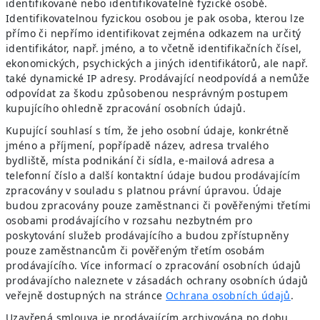
identifikované nebo identifikovatelné fyzické osobě.
Identifikovatelnou fyzickou osobou je pak osoba, kterou lze
přímo či nepřímo identifikovat zejména odkazem na určitý
identifikátor, např. jméno, a to včetně identifikačních čísel,
ekonomických, psychických a jiných identifikátorů, ale např.
také dynamické IP adresy. Prodávající neodpovídá a nemůže
odpovídat za škodu způsobenou nesprávným postupem
kupujícího ohledně zpracování osobních údajů.
Kupující souhlasí s tím, že jeho osobní údaje, konkrétně
jméno a příjmení, popřípadě název, adresa trvalého
bydliště, místa podnikání či sídla, e-mailová adresa a
telefonní číslo a další kontaktní údaje budou prodávajícím
zpracovány v souladu s platnou právní úpravou. Údaje
budou zpracovány pouze zaměstnanci či pověřenými třetími
osobami prodávajícího v rozsahu nezbytném pro
poskytování služeb prodávajícího a budou zpřístupněny
pouze zaměstnancům či pověřeným třetím osobám
prodávajícího. Více informací o zpracování osobních údajů
prodávajícho naleznete v zásadách ochrany osobních údajů
veřejně dostupných na stránce
Ochrana osobních údajů
.
Uzavřená smlouva je prodávajícím archivována po dobu