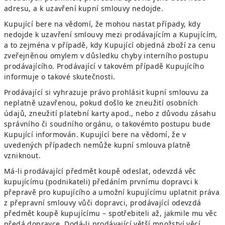
adresu, a k uzavření kupní smlouvy nedojde.
Kupující bere na vědomí, že mohou nastat případy, kdy
nedojde k uzavření smlouvy mezi prodávajícím a Kupujícím,
a to zejména v případě, kdy Kupující objedná zboží za cenu
zveřejněnou omylem v důsledku chyby interního postupu
prodávajícího. Prodávající v takovém případě Kupujícího
informuje o takové skutečnosti.
Prodávající si vyhrazuje právo prohlásit kupní smlouvu za
neplatně uzavřenou, pokud došlo ke zneužití osobních
údajů, zneužití platební karty apod., nebo z důvodu zásahu
správního či soudního orgánu, o takovémto postupu bude
Kupující informován. Kupující bere na vědomí, že v
uvedených případech nemůže kupní smlouva platně
vzniknout.
Má-li prodávající předmět koupě odeslat, odevzdá věc
kupujícímu (podnikateli) předáním prvnímu dopravci k
přepravě pro kupujícího a umožní kupujícímu uplatnit práva
z přepravní smlouvy vůči dopravci, prodávající odevzdá
předmět koupě kupujícímu – spotřebiteli až, jakmile mu věc
předá dopravce. Dodá-li prodávající větší množství věcí,