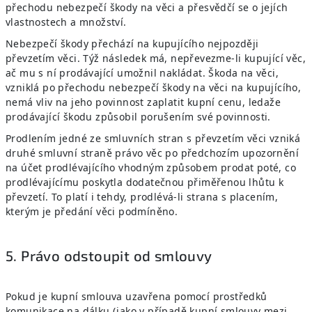
přechodu nebezpečí škody na věci a přesvědčí se o jejích
vlastnostech a množství.
Nebezpečí škody přechází na kupujícího nejpozději
převzetím věci. Týž následek má, nepřevezme-li kupující věc,
ač mu s ní prodávající umožnil nakládat. Škoda na věci,
vzniklá po přechodu nebezpečí škody na věci na kupujícího,
nemá vliv na jeho povinnost zaplatit kupní cenu, ledaže
prodávající škodu způsobil porušením své povinnosti.
Prodlením jedné ze smluvních stran s převzetím věci vzniká
druhé smluvní straně právo věc po předchozím upozornění
na účet prodlévajícího vhodným způsobem prodat poté, co
prodlévajícímu poskytla dodatečnou přiměřenou lhůtu k
převzetí. To platí i tehdy, prodlévá-li strana s placením,
kterým je předání věci podmíněno.
5. Právo odstoupit od smlouvy
Pokud je kupní smlouva uzavřena pomocí prostředků
komunikace na dálku (jako v případě kupní smlouvy mezi