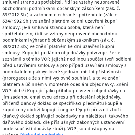
smluvní stranou spotřebitel, řídí se vztahy neupravené
obchodními podmínkami občanským zákoníkem (zák. č.
89/2012 Sb.) a zákonem o ochraně spotřebitele (zák. č.
634/1992 Sb.) ve znění platném ke dni uzavření kupní
smlouvy. Je-li smluvní stranou osoba, která není
spotřebitelem, řídí se vztahy neupravené obchodními
podmínkami výhradně občanským zákoníkem (zák. č.
89/2012 Sb.) ve znění platném ke dni uzavření kupní
smlouvy. Kupující podáním objednávky potvrzuje, že se
seznámil s těmito VOP, jejichž nedílnou součást tvoří sdělení
před uzavřením smlouvy a pro případ uzavírání smlouvy s
podnikatelem pak výslovné sjednání místní příslušnosti
(prorogace) a že s nimi výslovně souhlasí, a to ve znění
platném a účinném v momentě odeslání objednávky. Znění
VOP obdrží Kupující jako přílohu potvrzení objednávky na
jím zadanou emailovou adresu při odeslání objednávky,
přičemž daňový doklad se specifikací předmětu koupě a
kupní ceny obdrží kupující nejpozději při převzetí zboží
(daňový doklad splňující požadavky na náležitosti takového
daňového dokladu dle příslušných zákonných ustanovení
bude součástí dodávky zboží). VOP jsou dostupny na
stránce
Obchodní podmínky
.