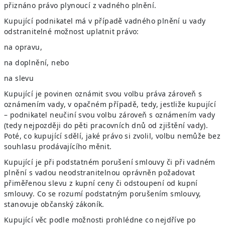
přiznáno právo plynoucí z vadného plnění.
Kupující podnikatel má v případě vadného plnění u vady
odstranitelné možnost uplatnit právo:
na opravu,
na doplnění, nebo
na slevu
Kupující je povinen oznámit svou volbu práva zároveň s
oznámením vady, v opačném případě, tedy, jestliže kupující
– podnikatel neučiní svou volbu zároveň s oznámením vady
(tedy nejpozději do pěti pracovních dnů od zjištění vady).
Poté, co kupující sdělí, jaké právo si zvolil, volbu nemůže bez
souhlasu prodávajícího měnit.
Kupující je při podstatném porušení smlouvy či při vadném
plnění s vadou neodstranitelnou oprávněn požadovat
přiměřenou slevu z kupní ceny či odstoupení od kupní
smlouvy. Co se rozumí podstatným porušením smlouvy,
stanovuje občanský zákoník.
Kupující věc podle možnosti prohlédne co nejdříve po