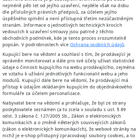
nejméně pěti let od jejího uzavření, nejdéle však na dobu
dle příslušných právních předpisů, za účelem jejího
úspěšného splnění a není přístupná třetím nezúčastněným
stranám. Informace o jednotlivých technických krocích
vedoucích k uzavření smlouvy jsou patrné z těchto
obchodních podmínek, kde je tento proces srozumitelně
popsán. V podrobnostech více
Ochrana osobních údajů
.
Kupující bere na vědomí a souhlasí s tím, že prodávající je
oprávněn monitorovat a dále pro své účely užívat statistické
údaje o činnosti kupujícího na webu prodávajícího, zejména
ve vztahu k užívání jednotlivých funkcionalit webu a jeho
modulů. Kupující dále bere na vědomí, že prodávající má
přístup k údajům vkládaným kupujícím do objednávkového
formuláře za účelem personalizace.
Nabyvatel bere na vědomí a prohlašuje, že byl ze strany
poskytovatele seznámen (a to zcela v souladu s ust. § 89
odst. 3 zákona č. 127/2005 Sb., Zákon o elektronických
komunikacích a o změně některých souvisejících zákonů
(zákon o elektronických komunikacích), že webové stránky na
nichž je e-shop přístupný zpracovávají soubory cookies, a to