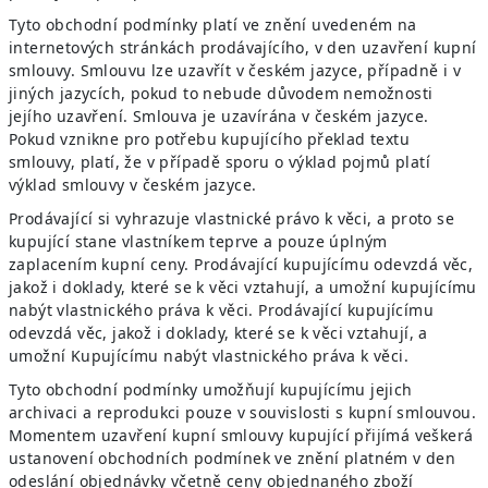
Tyto obchodní podmínky platí ve znění uvedeném na
internetových stránkách prodávajícího, v den uzavření kupní
smlouvy. Smlouvu lze uzavřít v českém jazyce, případně i v
jiných jazycích, pokud to nebude důvodem nemožnosti
jejího uzavření. Smlouva je uzavírána v českém jazyce.
Pokud vznikne pro potřebu kupujícího překlad textu
smlouvy, platí, že v případě sporu o výklad pojmů platí
výklad smlouvy v českém jazyce.
Prodávající si vyhrazuje vlastnické právo k věci, a proto se
kupující stane vlastníkem teprve a pouze úplným
zaplacením kupní ceny. Prodávající kupujícímu odevzdá věc,
jakož i doklady, které se k věci vztahují, a umožní kupujícímu
nabýt vlastnického práva k věci. Prodávající kupujícímu
odevzdá věc, jakož i doklady, které se k věci vztahují, a
umožní Kupujícímu nabýt vlastnického práva k věci.
Tyto obchodní podmínky umožňují kupujícímu jejich
archivaci a reprodukci pouze v souvislosti s kupní smlouvou.
Momentem uzavření kupní smlouvy kupující přijímá veškerá
ustanovení obchodních podmínek ve znění platném v den
odeslání objednávky včetně ceny objednaného zboží