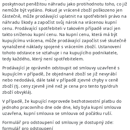
poskytnout peněžitou náhradu jako protihodnotu toho, co již
nemůže být vydáno. Pokud je vrácené zboží poškozeno jen
částečně, může prodávající uplatnit na spotřebiteli právo na
náhradu škody a započíst svůj nárok na vrácenou kupní
cenu. Prodávající spotřebiteli v takovém případě vrací jen
takto sníženou kupní cenu. Na kupní cenu, která má být
kupujícímu vrácena, může prodávající započíst své skutečně
vynaložené náklady spojené s vrácením zboží. Ustanovení
tohoto odstavce se vztahuje i na kupujícího podnikatele,
tedy každého, který není spotřebitelem.
Prodávající je oprávněn odstoupit od smlouvy uzavřené s
kupujícím v případě, že objednané zboží se již nevyrábí
nebo nedodává, dále také v případě zjevné chyby v ceně
zboží (tj. ceny zjevně jiné než je cena pro tento typ/druh
zboží obvyklá).
V případě, že kupující neprovede bezhotovostní platbu do
jednoho pracovního dne ode dne, kdy byla kupní smlouva
uzavřena, kupní smlouva se smlouva od počátku ruší.
Formulář pro odstoupení od smlouvy je dostupný zde:
formulář pro odstoupení