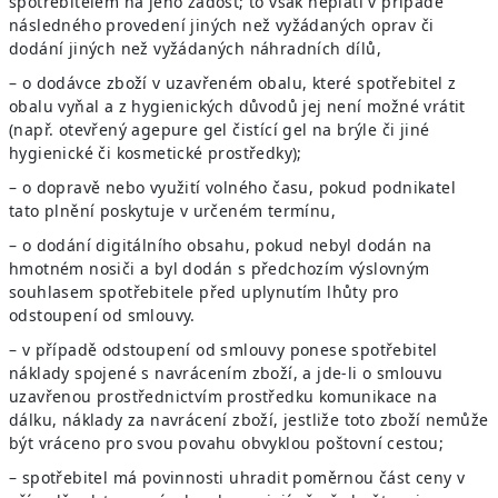
spotřebitelem na jeho žádost; to však neplatí v případě
následného provedení jiných než vyžádaných oprav či
dodání jiných než vyžádaných náhradních dílů,
– o dodávce zboží v uzavřeném obalu, které spotřebitel z
obalu vyňal a z hygienických důvodů jej není možné vrátit
(např. otevřený agepure gel čistící gel na brýle či jiné
hygienické či kosmetické prostředky);
– o dopravě nebo využití volného času, pokud podnikatel
tato plnění poskytuje v určeném termínu,
– o dodání digitálního obsahu, pokud nebyl dodán na
hmotném nosiči a byl dodán s předchozím výslovným
souhlasem spotřebitele před uplynutím lhůty pro
odstoupení od smlouvy.
– v případě odstoupení od smlouvy ponese spotřebitel
náklady spojené s navrácením zboží, a jde-li o smlouvu
uzavřenou prostřednictvím prostředku komunikace na
dálku, náklady za navrácení zboží, jestliže toto zboží nemůže
být vráceno pro svou povahu obvyklou poštovní cestou;
– spotřebitel má povinnosti uhradit poměrnou část ceny v